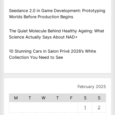
Seedance 2.0 in Game Development: Prototyping
Worlds Before Production Begins
The Quiet Molecule Behind Healthy Ageing: What
Science Actually Says About NAD+
10 Stunning Cars in Salon Privé 2026’s White
Collection You Need to See
February 2025
M
T
W
T
F
S
S
1
2