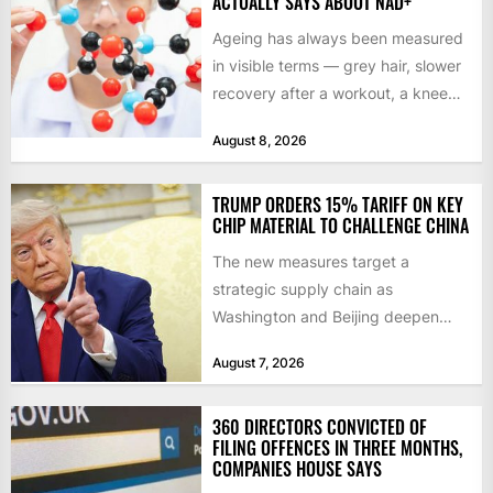
ACTUALLY SAYS ABOUT NAD+
Ageing has always been measured
in visible terms — grey hair, slower
recovery after a workout, a knee
that complains...
August 8, 2026
TRUMP ORDERS 15% TARIFF ON KEY
CHIP MATERIAL TO CHALLENGE CHINA
The new measures target a
strategic supply chain as
Washington and Beijing deepen
their technology rivalry The US has
August 7, 2026
introduced...
360 DIRECTORS CONVICTED OF
FILING OFFENCES IN THREE MONTHS,
COMPANIES HOUSE SAYS