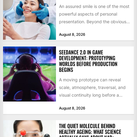
An assured smile is one of the most
powerful aspects of personal
presentation. Beyond the obvious
social benefits, a healthy,...
August 8, 2026
SEEDANCE 2.0 IN GAME
DEVELOPMENT: PROTOTYPING
WORLDS BEFORE PRODUCTION
BEGINS
A moving prototype can reveal
scale, atmosphere, traversal, and
visual continuity long before a
studio commits to final assets or...
August 8, 2026
THE QUIET MOLECULE BEHIND
HEALTHY AGEING: WHAT SCIENCE