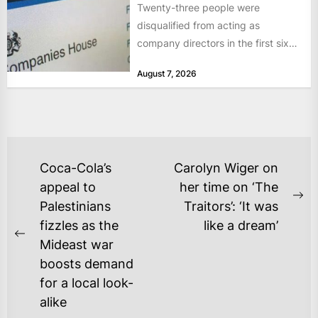
Twenty-three people were
disqualified from acting as
company directors in the first six
months of 2026 for “persistent or
August 7, 2026
serious...
POST
Coca-Cola’s
Carolyn Wiger on
NAVIGATION
appeal to
her time on ‘The
Ne
Palestinians
Traitors’: ‘It was
po
fizzles as the
like a dream’
Previous
Mideast war
post:
boosts demand
for a local look-
alike